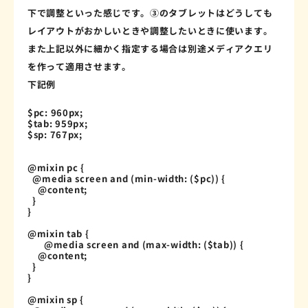
下で調整といった感じです。③のタブレットはどうしても
レイアウトがおかしいときや調整したいときに使います。
また上記以外に細かく指定する場合は別途メディアクエリ
を作って適用させます。
下記例
$pc
:
 960px
;
$tab
:
 959px
;
$sp
:
 767px
;
@mixin
pc 
{
  @media screen 
and
(
min-width
:
(
$pc
)
)
{
@content
;
}
}
@mixin
tab 
{
  	@media screen 
and
(
max-width
:
(
$tab
)
)
{
@content
;
}
}
@mixin
sp 
{