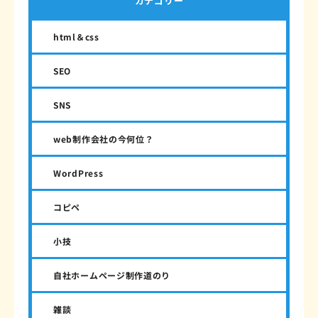
カテゴリー
html＆css
SEO
SNS
web制作会社の今何位？
WordPress
コピペ
小技
自社ホームページ制作道のり
雑談