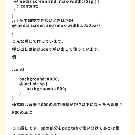
  @media screen 
and
(
max-width
:
(
$sp
)
)
{
@content
;
}
}
//上記で調整できないときは下記
@media
 screen 
and
(
max-width
:
1050px
)
{
}
こんな感じで作っています。
呼び出しはincludeで呼び出して使っています。
例
.cont
{
background
:
 #000
;
@include
sp 
{
background
:
 #F00
;
}
}
通常時は背景＃000の黒で横幅が767以下になったら背景＃
F00の赤に
って感じです。spの部分をpcとtabで使い分けてあとは根