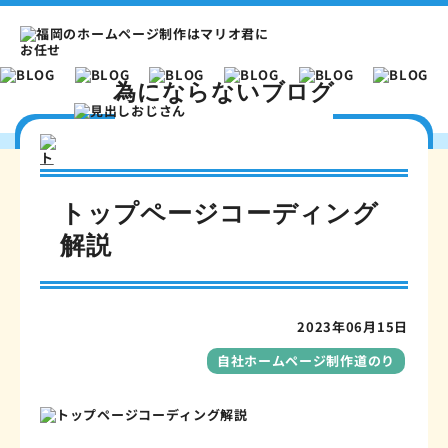
為にならないブログ
BLOG
トップページコーディング
現在の記事
為にならないブログ一覧
解説
2023年06月15日
自社ホームページ制作道のり