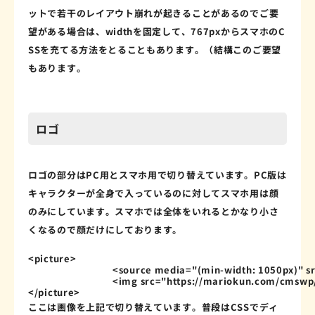
ットで若干のレイアウト崩れが起きることがあるのでご要
望がある場合は、widthを固定して、767pxからスマホのC
SSを充てる方法をとることもあります。（結構このご要望
もあります。
ロゴ
ロゴの部分はPC用とスマホ用で切り替えています。PC版は
キャラクターが全身で入っているのに対してスマホ用は顔
のみにしています。スマホでは全体をいれるとかなり小さ
くなるので顔だけにしております。
<
picture
>
<
source
media
=
"
(min-width: 1050px)
"
s
<
img
src
=
"
https://mariokun.com/cmswp
</
picture
>
ここは画像を上記で切り替えています。普段はCSSでディ