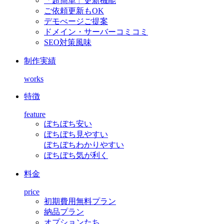
「超簡単」更新機能
ご依頼更新もOK
デモぺージご提案
ドメイン・サーバーコミコミ
SEO対策風味
制作実績
works
特徴
feature
ぼちぼち安い
ぼちぼち見やすい
ぼちぼちわかりやすい
ぼちぼち気が利く
料金
price
初期費用無料プラン
納品プラン
オプションたち