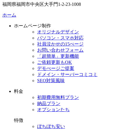
福岡県福岡市中央区大手門1-2-23-1008
ホーム
ホームページ制作
オリジナルデザイン
パソコン・スマホ対応
社員泣かせの15ぺージ
お問い合わせフォーム
「超簡単」更新機能
ご依頼更新もOK
デモぺージご提案
ドメイン・サーバーコミコミ
SEO対策風味
料金
初期費用無料プラン
納品プラン
オプションたち
特徴
ぼちぼち安い