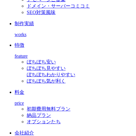
ドメイン・サーバーコミコミ
SEO対策風味
制作実績
works
特徴
feature
ぼちぼち安い
ぼちぼち見やすい
ぼちぼちわかりやすい
ぼちぼち気が利く
料金
price
初期費用無料プラン
納品プラン
オプションたち
会社紹介