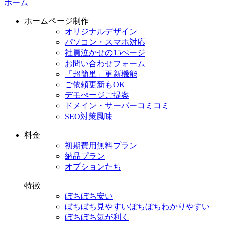
ホーム
ホームページ制作
オリジナルデザイン
パソコン・スマホ対応
社員泣かせの15ぺージ
お問い合わせフォーム
「超簡単」更新機能
ご依頼更新もOK
デモぺージご提案
ドメイン・サーバーコミコミ
SEO対策風味
料金
初期費用無料プラン
納品プラン
オプションたち
特徴
ぼちぼち安い
ぼちぼち見やすい
ぼちぼちわかりやすい
ぼちぼち気が利く