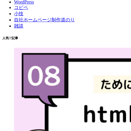
WordPress
コピペ
小技
自社ホームページ制作道のり
雑談
人気!?記事