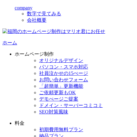
company
数字で見てみる
会社概要
ホーム
ホームページ制作
オリジナルデザイン
パソコン・スマホ対応
社員泣かせの15ぺージ
お問い合わせフォーム
「超簡単」更新機能
ご依頼更新もOK
デモぺージご提案
ドメイン・サーバーコミコミ
SEO対策風味
料金
初期費用無料プラン
納品プラン