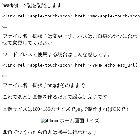
head内に下記を記述します
<
link
rel
=
"
apple-touch-icon
"
href
=
"
img/apple-touch-icon
ファイル名・拡張子は変更せず、パスはご自身のやつに合わ
せて変更してください。
ワードプレスで使用する場合はこんな感じです。
<
link
rel
=
"
apple-touch-icon
"
href
=
"
<?PHP echo esc_url( 
ファイル名・拡張子pngはそのままで
これであとは画像を作るだけで設定は完了です。
画像サイズは180×180のサイズでpngで制作すればOKです。
四角でつくったら角丸は勝手に行われます。