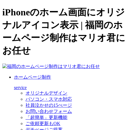
iPhoneのホーム画面にオリジ
ナルアイコン表示 | 福岡のホ
ームページ制作はマリオ君に
お任せ
ホームページ制作
service
オリジナルデザイン
パソコン・スマホ対応
社員泣かせの15ぺージ
お問い合わせフォーム
「超簡単」更新機能
ご依頼更新もOK
デモぺージご提案